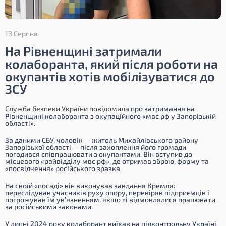
13 Серпня
На Рівненщині затримали
колаборанта, який після роботи на
окупантів хотів мобілізуватися до
ЗСУ
Служба безпеки України повідомила
про затримання на
Рівненщині колаборанта з окупаційного «мвс рф у Запорізькій
області».
За даними СБУ, чоловік — житель Михайлівського району
Запорізької області — після захоплення його громади
погодився співпрацювати з окупантами. Він вступив до
місцевого «райвідділу мвс рф», де отримав зброю, форму та
«посвідчення» російського зразка.
На своїй «посаді» він виконував завдання Кремля:
переслідував учасників руху опору, перевіряв підприємців і
погрожував їм ув’язненням, якщо ті відмовлялися працювати
за російськими законами.
У липні 2024 року колаборант виїхав на підконтрольну Україні