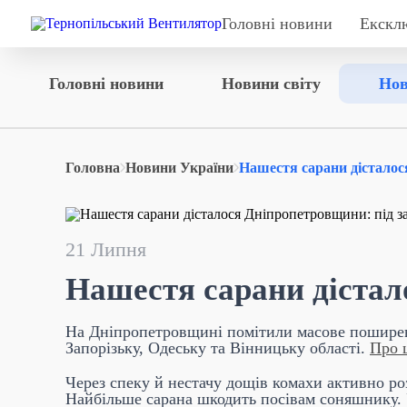
Головні новини
Екскл
Головні новини
Новини світу
Нов
Головна
Новини України
Нашестя сарани дісталося
21 Липня
Нашестя сарани дістало
На Дніпропетровщині помітили масове поширенн
Запорізьку, Одеську та Вінницьку області.
Про 
Через спеку й нестачу дощів комахи активно ро
Найбільше сарана шкодить посівам соняшнику.