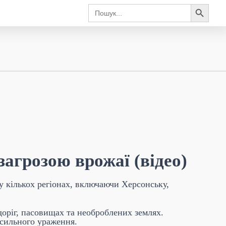
Search Button
Search
for:
агрозою врожаї (відео)
 кількох регіонах, включаючи Херсонську,
доріг, пасовищах та необроблених землях.
сильного ураження.