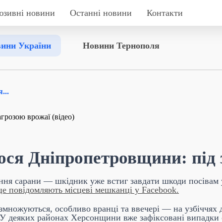
юзивні новини
Останні новини
Контакти
ини України
Новини Тернополя
...
ся Дніпропетровщини: під з
я сарани — шкідник уже встиг завдати шкоди посівам у
це повідомляють місцеві мешканці у Facebook.
змножуються, особливо вранці та ввечері — на узбіччях 
 У деяких районах Херсонщини вже зафіксовані випадки 