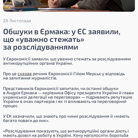
28 Листопада
Обшуки в Єрмака: у ЄС заявили,
що «уважно стежать»
за розслідуваннями
У Єврокомісії заявили, що уважно стежать за розслідуванням
антикорупційних органів України.
Про це
сказав
речник Єврокомісії Гійом Мерсьє у відповідь
на запитання журналістів.
Представників Єврокомісії запитали, чи останні обшуки
в Андрія Єрмака — керівника Офісу президента України й глави
української делегації на переговорах — підривають репутацію
України в очах партнерів і як ті впливають на переговорний
процес.
У ЄК зазначили, що знають про чинні розслідування й «мають
багато поваги до них».
«Розслідування показують, що антикорупційні органи діють і
мають дозвіл на роботу в Україні. Хочу наголосити: боротьба