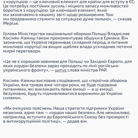
з корупцією — це ключовий елемент для країни для вступу в ЄС.
Це потребує постійних зусиль і міцного запасу можливостей
боротися з корупцією. Це ключовий елемент, який
ми зазначаємо в нашому звіті щодо розширення. Тож
ми продовжимо стежити за ситуацією дуже пильно»,
— сказав
Мерсьє.
Голова Міністерства національної оборони Польщі Владислав
Косіняк-Камиш також прокоментував обшуки в Єрмака. Він
зазначив, що Україна переживає складний період, а питання
можливої корупції на вищих щаблях влади ускладнює поточні
мирні переговори.
«Це не є хорошою новиною для Польщі чи Західної Європи, для
яких кордон безпеки зараз проходить по лінії російсько-
українського фронту»,
—
цитує
слова міністра PAP.
Косіняк-Камиш висловив сподівання, що
«героїчна оборона
України, яка триває вже чотири роки, не буде підірвана
питаннями, які викликають певні емоції — а ці емоції,
безумовно, будуть підживлюватися ворожими до України
силами».
«Ми очікуємо пояснень. Наша стратегія підтримки України
незмінна, адже там — кордон нашої безпеки. Але неможливо,
наприклад, вступити до Європейського Союзу без прозорості
в антикорупційній політиці»,
— додав він.