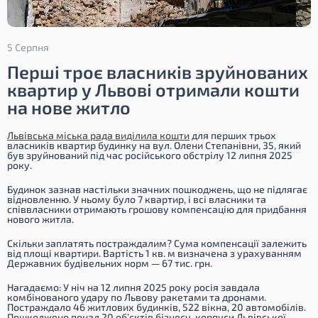
5 Серпня
Перші троє власників зруйнованих
квартир у Львові отримали кошти
на нове житло
Львівська міська рада виділила кошти
для перших трьох
власників квартир будинку на вул. Олени Степанівни, 35, який
був зруйнований під час російського обстрілу 12 липня 2025
року.
Будинок зазнав настільки значних пошкоджень, що не підлягає
відновленню. У ньому було 7 квартир, і всі власники та
співвласники отримають грошову компенсацію для придбання
нового житла.
Скільки заплатять постраждалим? Сума компенсації залежить
від площі квартири. Вартість 1 кв. м визначена з урахуванням
Державних будівельних норм — 67 тис. грн.
Нагадаємо: У ніч на 12 липня 2025 року росія завдала
комбінованого удару по Львову ракетами та дронами.
Постраждало 46 житлових будинків, 522 вікна, 20 автомобілів.
Пошкоджено понад 20 об’єктів бізнесу, корпуси Львівської