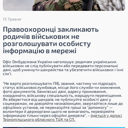
15 Травня
Правоохоронці закликають
родичів військових не
розголошувати особисту
інформацію в мережі
Офіс Омбудсмана України наголошує: родичам українських
військових не слід публікувати або передавати персональні
дані, щоб уникнути шахрайства та убезпечити військових і їхні
сім’ї.
“Не варто розголошувати: ПІБ, звання, частину чи підрозділ,
статус військовослужбовця, місце його служби чи зникнення,
фото документів, банківські дані, адресу проживання,
координати, військову спеціальність, маршрути переміщення.
Як вберегтися від шахраїв: не публікуйте особисті дані у
соцмережах, не довіряйте незнайомцям, звертайтеся лише до
офіційних установ, не переказуйте гроші за “допомогу” —
волонтери й держоргани цього не вимагають, перевіряйте
інформацію тільки через офіційні джерела”,
–
йдеться у дописі
Тернопільського обласного ТЦК та СП.