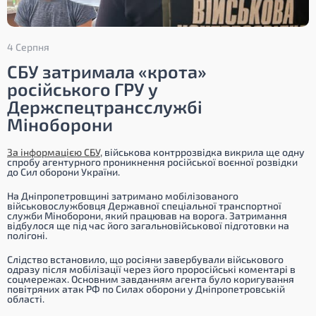
4 Серпня
СБУ затримала «крота»
російського ГРУ у
Держспецтрансслужбі
Міноборони
За інформацією СБУ,
військова контррозвідка викрила ще одну
спробу агентурного проникнення російської воєнної розвідки
до Сил оборони України.
На Дніпропетровщині затримано мобілізованого
військовослужбовця Державної спеціальної транспортної
служби Міноборони, який працював на ворога. Затримання
відбулося ще під час його загальновійськової підготовки на
полігоні.
Слідство встановило, що росіяни завербували військового
одразу після мобілізації через його проросійські коментарі в
соцмережах. Основним завданням агента було коригування
повітряних атак РФ по Силах оборони у Дніпропетровській
області.