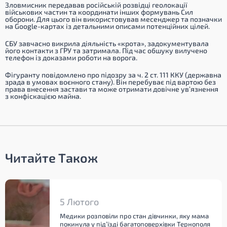
Зловмисник передавав російській розвідці геолокації
військових частин та координати інших формувань Сил
оборони. Для цього він використовував месенджер та позначки
на Google-картах із детальними описами потенційних цілей.
СБУ завчасно викрила діяльність «крота», задокументувала
його контакти з ГРУ та затримала. Під час обшуку вилучено
телефон із доказами роботи на ворога.
Фігуранту повідомлено про підозру за ч. 2 ст. 111 ККУ (державна
зрада в умовах воєнного стану). Він перебуває під вартою без
права внесення застави та може отримати довічне ув’язнення
з конфіскацією майна.
Читайте Також
5 Лютого
Медики розповіли про стан дівчинки, яку мама
покинула у під’їзді багатоповерхівки Тернополя