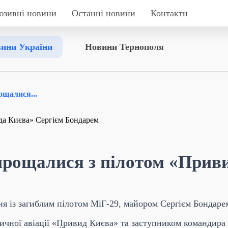
юзивні новини
Останні новини
Контакти
ини України
Новини Тернополя
щалися...
рощалися з пілотом «Приви
я із загиблим пілотом МіГ-29, майором Сергієм Бондаре
ичної авіації «Привид Києва» та заступником командира 