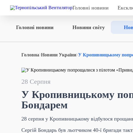
Головні новини
Екскл
Головні новини
Новини світу
Нов
Головна
Новини України
У Кропивницькому попро
28 Серпня
У Кропивницькому поп
Бондарем
28 серпня у Кропивницькому відбулося прощанн
Сергій Бондарь був льотчиком 40-ї бригади такт