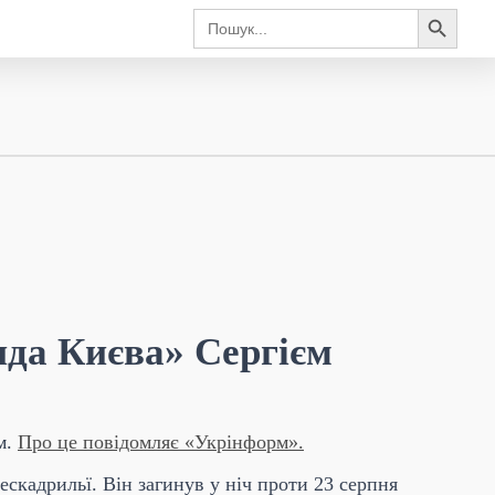
Search Button
Search
for:
да Києва» Сергієм
м.
Про це повідомляє «Укрінформ».
ескадрильї. Він загинув у ніч проти 23 серпня