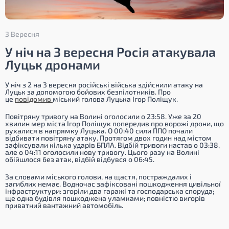
3 Вересня
У ніч на 3 вересня Росія атакувала
Луцьк дронами
У ніч з 2 на 3 вересня російські війська здійснили атаку на
Луцьк за допомогою бойових безпілотників. Про
це
повідомив
міський голова Луцька Ігор Поліщук.
Повітряну тривогу на Волині оголосили о 23:58. Уже за 20
хвилин мер міста Ігор Поліщук попередив про ворожі дрони, що
рухалися в напрямку Луцька. О 00:40 сили ППО почали
відбивати повітряну атаку. Протягом двох годин над містом
зафіксували кілька ударів БПЛА. Відбій тривоги настав о 03:38,
але о 04:11 оголосили нову тривогу. Цього разу на Волині
обійшлося без атак, відбій відбувся о 06:45.
За словами міського голови, на щастя, постраждалих і
загиблих немає. Водночас зафіксовані пошкодження цивільної
інфраструктури: згоріли два гаражі та господарська споруда;
ще одна будівля пошкоджена уламками; повністю вигорів
приватний вантажний автомобіль.