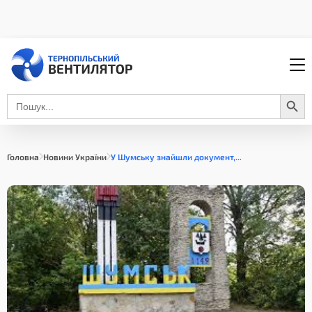
Search Button
Search
for:
Головна
Новини України
У Шумську знайшли документ,...