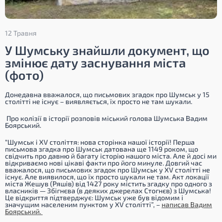
12 Травня
У Шумську знайшли документ, що
змінює дату заснування міста
(фото)
Донедавна вважалося, що письмових згадок про Шумськ у 15
столітті не існує – виявляється, їх просто не там шукали.
Про колізії в історії розповів міський голова Шумська Вадим
Боярський.
“Шумськ і XV століття: нова сторінка нашої історії! Перша
письмова згадка про Шумськ датована ще 1149 роком, що
свідчить про давню й багату історію нашого міста. Але й досі ми
відкриваємо нові цікаві факти про його минуле. Довгий час
вважалося, що письмових згадок про Шумськ у XV столітті не
існує. Але виявилося, що їх просто шукали не там. Акт локації
міста Жешув (Ряшів) від 1427 року містить згадку про одного з
власників — Збігнєва (в деяких джерелах Стогнєв) з Шумська!
Це відкриття підтверджує: Шумськ уже був відомим і
значущим населеним пунктом у XV столітті”,
–
написав Вадим
Боярський.