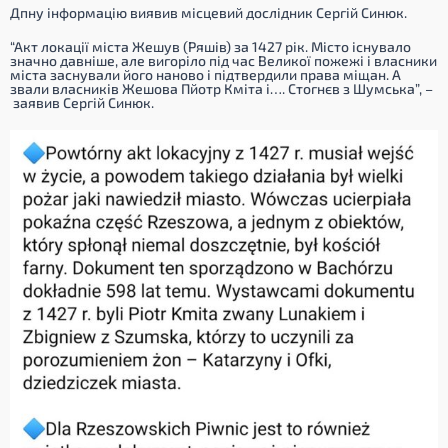
Дпну інформацію виявив місцевий дослідник Сергій Синюк.
“Акт локації міста Жешув (Ряшів) за 1427 рік. Місто існувало
значно давніше, але вигоріло під час Великої пожежі і власники
міста заснували його наново і підтвердили права міщан. А
звали власників Жешова Пйотр Кміта і…. Стогнєв з Шумська”,
–
заявив Сергій Синюк.