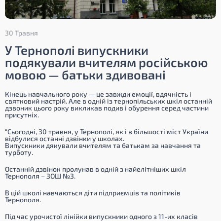
30 Травня
У Тернополі випускники
подякували вчителям російською
мовою — батьки здивовані
Кінець навчального року — це завжди емоції, вдячність і
святковий настрій. Але в одній із тернопільських шкіл останній
дзвоник цього року викликав подив і обурення серед частини
присутніх.
“Сьогодні, 30 травня, у Тернополі, як і в більшості міст України
відбулися останні дзвінки у школах.
Випускники дякували вчителям та батькам за навчання та
турботу.
Останній дзвінок пролунав в одній з найелітніших шкіл
Тернополя – ЗОШ №3.
В цій школі навчаються діти підприємців та політиків
Тернополя.
Під час урочистої лінійки випускники одного з 11-их класів