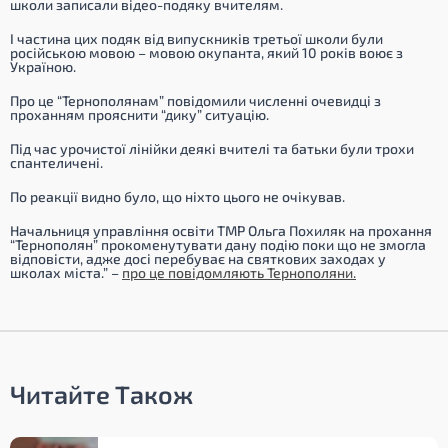
школи записали відео-подяку вчителям.
І частина цих подяк від випускників третьої школи були
російською мовою – мовою окупанта, який 10 років воює з
Україною.
Про це “Тернополянам” повідомили численні очевидці з
проханням прояснити “дику” ситуацію.
Під час урочистої лінійки деякі вчителі та батьки були трохи
спантеличені.
По реакції видно було, що ніхто цього не очікував.
Начальниця управління освіти ТМР Ольга Похиляк на прохання
“Тернополян” прокоменутувати дану подію поки що не змогла
відповісти, адже досі перебуває на святкових заходах у
школах міста.” –
про це повідомляють Тернополяни.
Читайте Також