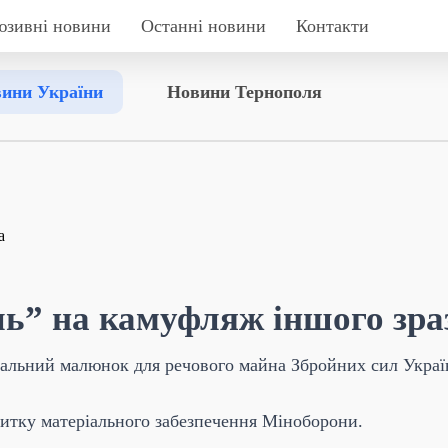
юзивні новини
Останні новини
Контакти
ини України
Новини Тернополя
ль” на камуфляж іншого зра
вальний малюнок для речового майна Збройних сил Укр
итку матеріального забезпечення Міноборони.