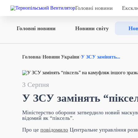
Головні новини
Екскл
Головні новини
Новини світу
Нов
Головна
Новини України
У ЗСУ замінять...
3 Серпня
У ЗСУ замінять “піксе
Міністерство оборони затвердило новий маску
відомий як “піксель”.
Про це
повідомило
Центральне управління розв