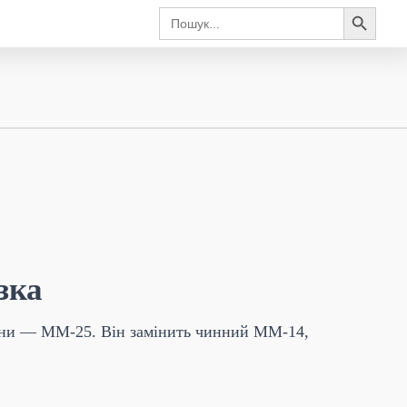
Search Button
Search
for:
зка
аїни — ММ-25. Він замінить чинний ММ-14,