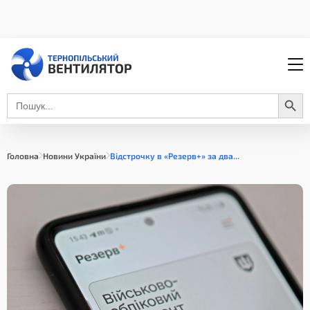
Search Button
Search
for:
Головна
Новини України
Відстрочку в «Резерв+» за два...