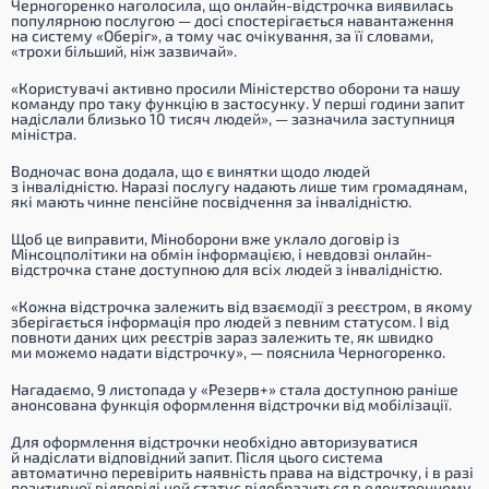
Черногоренко наголосила, що онлайн-відстрочка виявилась
популярною послугою — досі спостерігається навантаження
на систему «Оберіг», а тому час очікування, за її словами,
«трохи більший, ніж зазвичай».
«Користувачі активно просили Міністерство оборони та нашу
команду про таку функцію в застосунку. У перші години запит
надіслали близько 10 тисяч людей», — зазначила заступниця
міністра.
Водночас вона додала, що є винятки щодо людей
з інвалідністю. Наразі послугу надають лише тим громадянам,
які мають чинне пенсійне посвідчення за інвалідністю.
Щоб це виправити, Міноборони вже уклало договір із
Мінсоцполітики на обмін інформацією, і невдовзі онлайн-
відстрочка стане доступною для всіх людей з інвалідністю.
«Кожна відстрочка залежить від взаємодії з реєстром, в якому
зберігається інформація про людей з певним статусом. І від
повноти даних цих реєстрів зараз залежить те, як швидко
ми можемо надати відстрочку»
, — пояснила Черногоренко.
Нагадаємо, 9 листопада у «Резерв+» стала доступною раніше
анонсована функція оформлення відстрочки від мобілізації.
Для оформлення відстрочки необхідно авторизуватися
й надіслати відповідний запит. Після цього система
автоматично перевірить наявність права на відстрочку, і в разі
позитивної відповіді цей статус відобразиться в електронному