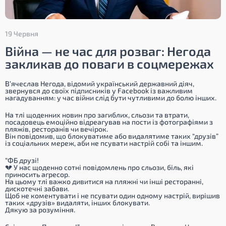
19 Червня
Війна — не час для розваг: Негода
закликав до поваги в соцмережах
В’ячеслав Негода, відомий український державний діяч,
звернувся до своїх підписників у Facebook із важливим
нагадуванням: у час війни слід бути чутливими до болю інших.
На тлі щоденних новин про загиблих, сльози та втрати,
посадовець емоційно відреагував на пости із фотографіями з
пляжів, ресторанів чи вечірок.
Він повідомив, що блокуватиме або видалятиме таких “друзів”
із соціальних мереж, аби не псувати настрій собі та іншим.
“ФБ друзі!
💔 У нас щоденно сотні повідомлень про сльози, біль, які
приносить агресор.
На цьому тлі важко дивитися на пляжні чи інші ресторанні,
дискотечні забави.
Щоб не коментувати і не псувати один одному настрій, вирішив
таких «друзів» видаляти, інших блокувати.
Дякую за розуміння.