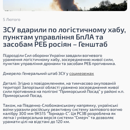
5 Лютого
ЗСУ вдарили по логістичному хабу,
пунктам управління БпЛА та
засобам РЕБ росіян – Генштаб
Підрозділи Сил оборони України завдали вогневого
ураження логістичному хабу, зосередженню живої сили,
пунктам управління дронами та засобам РЕБ противника.
Джерело
: Генеральний штаб ЗСУ у
соцмережах
Деталі
: Згідно з повідомленням, на тимчасово окупованій
території Запорізької області уражено зосередження живої
сили противника на полігоні “Приморський Посад” у районі н.п.
Приморський Посад.
Також, на Південно-Слобожанському напрямку, українські
воїни уразили російську реактивну систему залпового вогню
калібру 300 мм 9К515 “Торнадо-С”. Ця РСЗВ розроблена як
легка і універсальна версія системи “Смерч” та дозволяє
уражати цілі на відстані до 120 км.