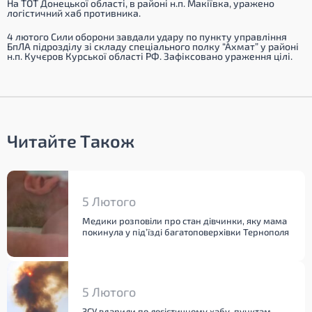
На ТОТ Донецької області, в районі н.п. Макіївка, уражено
логістичний хаб противника.
4 лютого Сили оборони завдали удару по пункту управління
БпЛА підрозділу зі складу спеціального полку “Ахмат” у районі
н.п. Кучєров Курської області РФ. Зафіксовано ураження цілі.
Читайте Також
5 Лютого
Медики розповіли про стан дівчинки, яку мама
покинула у під’їзді багатоповерхівки Тернополя
5 Лютого
ЗСУ вдарили по логістичному хабу, пунктам