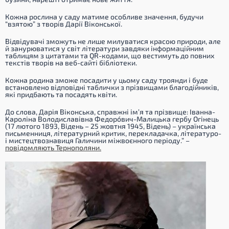
Кожна рослина у саду матиме особливе значення, будучи
“взятою” з творів Дарії Віконської.
Відвідувачі зможуть не лише милуватися красою природи, але
й занурюватися у світ літератури завдяки інформаційним
таблицям з цитатами та QR-кодами, що вестимуть до повних
текстів творів на веб-сайті бібліотеки.
Кожна родина зможе посадити у цьому саду троянди і буде
встановлено відповідні таблички з прізвищами благодійників,
які придбають та посадять квіти.
До слова, Дарія Віконська, справжні ім’я та прізвище: Іванна-
Кароліна Володиславівна Федорóвич-Малицька гербу Огінець
(17 лютого 1893, Відень – 25 жовтня 1945, Відень) – українська
письменниця, літературний критик, перекладачка, літературо-
і мистецтвознавиця Галичини міжвоєнного періоду.
” –
повідомляють Тернополяни.