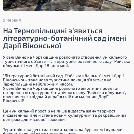
9 Червня
На Тернопільщині з’явиться
літературно-ботанічний сад імені
Дарії Віконської
У селі Вікно на Чортківщині розпочато створення унікального
туристичного об’єкта — літературно-ботанічного саду “Райська
яблунька” імені Дарії Віконської.
“
Літературний ботанічний сад “Райська яблінька” імені Дарії
Віконської – така нова туристина локація з’явиться на
Тернопільщині найближчим часом.
У селі Вікно на Чортківщині розпочато амбітний проект зі
створення літературно-ботанічного саду “Райська яблунька”,
присвяченого відомій українській письменниці Дарії
Віконській.
Цей унікальний простір не лише віддасть шану творчості
письменниці, але й стане новим культурним та рекреаційним
центром для місцевої громади.
Територія, яка десятиліттями заростала бур’яном і кущами
бузини, нарешті отримає нове життя.