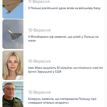
11 Вересня
У Польщі російський дрон впав на військову базу
10 Вересня
У Міноборони рф заявили, що цілей у Польщі не
мали
10 Вересня
Ілон Маск виділить $1 мільйон на стінописи пам’яті
Ірини Заруцької у США
10 Вересня
Білорусь заявила, що попередила Польщу про
«невідомі літальні апарати»