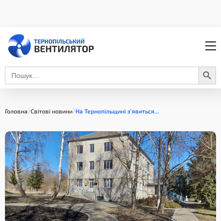
Search Button
Search
for:
Головна
Світові новини
На Тернопільщині з’явиться...