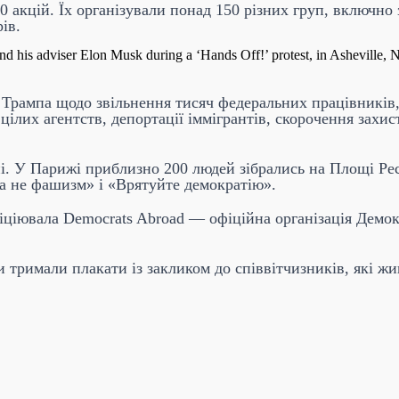
 акцій. Їх організували понад 150 різних груп, включно 
ів.
nd his adviser Elon Musk during a ‘Hands Off!’ protest, in Asheville
 Трампа щодо звільнення тисяч федеральних працівників, 
цілих агентств, депортації іммігрантів, скорочення захи
пі. У Парижі приблизно 200 людей зібрались на Площі Ре
 а не фашизм» і «Врятуйте демократію».
іціювала Democrats Abroad — офіційна організація Демок
 тримали плакати із закликом до співвітчизників, які ж