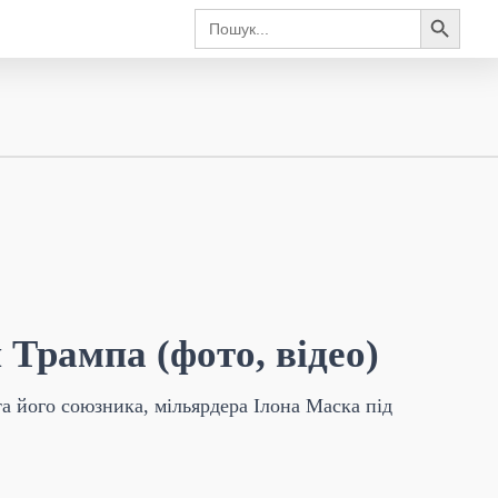
Search Button
Search
for:
Трампа (фото, відео)
 його союзника, мільярдера Ілона Маска під