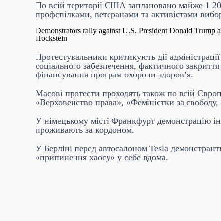
По всій території США заплановано майже 1 200
профспілками, ветеранами та активістами вибор
Demonstrators rally against U.S. President Donald Trump a
Hockstein
Протестувальники критикують дії адміністрації
соціального забезпечення, фактичного закриття 
фінансування програм охорони здоровʼя.
Масові протести проходять також по всій Євро
«Верховенство права», «Феміністки за свободу,
У німецькому місті Франкфурт демонстрацію ін
проживають за кордоном.
У Берліні перед автосалоном Tesla демонстранти
«припинення хаосу» у себе вдома.