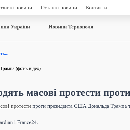
юзивні новини
Останні новини
Контакти
ини України
Новини Тернополя
ь...
дять масові протести проти 
сові протести
проти президента США Дональда Трампа та
rdian і France24.