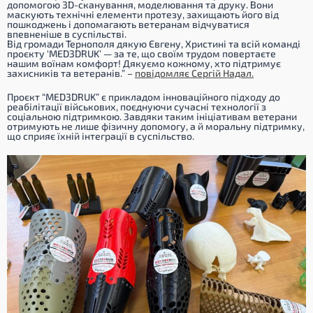
допомогою 3D-сканування, моделювання та друку. Вони
маскують технічні елементи протезу, захищають його від
пошкоджень і допомагають ветеранам відчуватися
впевненіше в суспільстві.
Від громади Тернополя дякую Євгену, Христині та всій команді
проєкту ‘MED3DRUK’ — за те, що своїм трудом повертаєте
нашим воїнам комфорт! Дякуємо кожному, хто підтримує
захисників та ветеранів.” –
повідомляє Сергій Надал
.
Проєкт “MED3DRUK” є прикладом інноваційного підходу до
реабілітації військових, поєднуючи сучасні технології з
соціальною підтримкою. Завдяки таким ініціативам ветерани
отримують не лише фізичну допомогу, а й моральну підтримку,
що сприяє їхній інтеграції в суспільство.