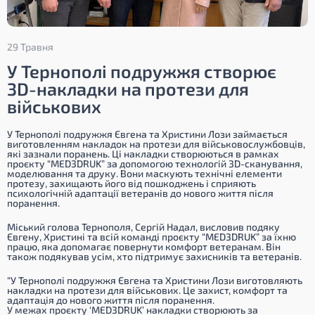
29 Травня
У Тернополі подружжя створює
3D-накладки на протези для
військових
У Тернополі подружжя Євгена та Христини Лози займається
виготовленням накладок на протези для військовослужбовців,
які зазнали поранень. Ці накладки створюються в рамках
проєкту “MED3DRUK” за допомогою технологій 3D-сканування,
моделювання та друку. Вони маскують технічні елементи
протезу, захищають його від пошкоджень і сприяють
психологічній адаптації ветеранів до нового життя після
поранення.
Міський голова Тернополя, Сергій Надал, висловив подяку
Євгену, Христині та всій команді проєкту “MED3DRUK” за їхню
працю, яка допомагає повернути комфорт ветеранам. Він
також подякував усім, хто підтримує захисників та ветеранів.
“У Тернополі подружжя Євгена та Христини Лози виготовляють
накладки на протези для військових. Це захист, комфорт та
адаптація до нового життя після поранення.
У межах проєкту ‘MED3DRUK’ накладки створюють за