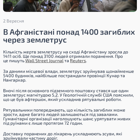
2 Вересня
В Афганістані понад 1400 загиблих
через землетрус
Кількість жертв землетрусу на сході Афганістану зросла до
1411 осіб. Ще понад 3100 людей отримали поранення. Про
це пишуть
Wall Street Journal
та
Reuters
.
За даними місцевої влади, землетрус зруйнував щонайменше
5400 будинків, найбільше постраждали провінції Кунар та
Нангархар.
Вночі після основного підземного поштовху стався ще один
землетрус магнітудою 5,2. У Геологічній службі США пояснили,
що це був афтершок, який ускладнив рятувальні роботи.
Рятувальники попереджають, що кількість загиблих може
зрости, адже багато людей залишаються під завалами.
Гуманітарні організації наголошують: шанс урятувати живих
під руїнами є лише протягом 72 годин.
Доставку поранених до лікарень ускладнюють зсуви, які
зруйнували частину доріг.