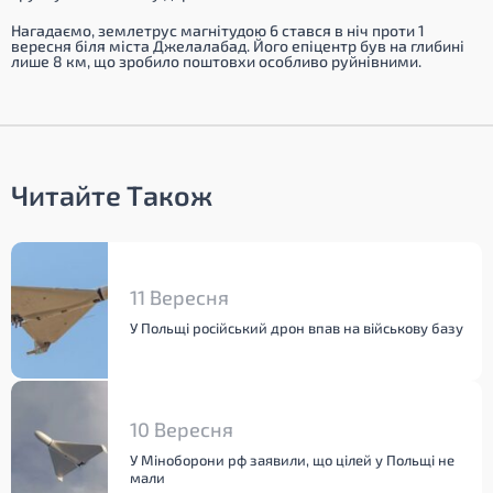
Нагадаємо, землетрус магнітудою 6 стався в ніч проти 1
вересня біля міста Джелалабад. Його епіцентр був на глибині
лише 8 км, що зробило поштовхи особливо руйнівними.
Читайте Також
11 Вересня
У Польщі російський дрон впав на військову базу
10 Вересня
У Міноборони рф заявили, що цілей у Польщі не
мали