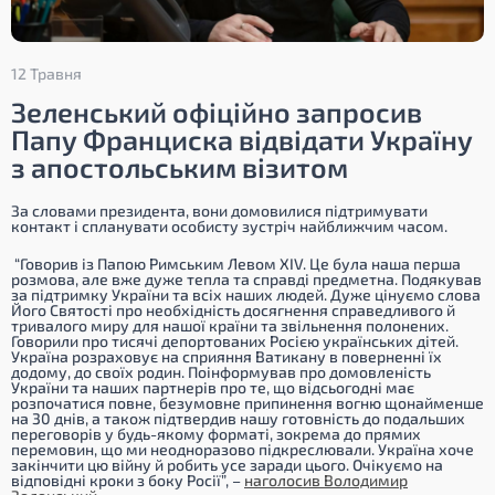
12 Травня
Зеленський офіційно запросив
Папу Франциска відвідати Україну
з апостольським візитом
За словами президента, вони домовилися підтримувати
контакт і спланувати особисту зустріч найближчим часом.
“Говорив із Папою Римським Левом XIV. Це була наша перша
розмова, але вже дуже тепла та справді предметна. Подякував
за підтримку України та всіх наших людей. Дуже цінуємо слова
Його Святості про необхідність досягнення справедливого й
тривалого миру для нашої країни та звільнення полонених.
Говорили про тисячі депортованих Росією українських дітей.
Україна розраховує на сприяння Ватикану в поверненні їх
додому, до своїх родин. Поінформував про домовленість
України та наших партнерів про те, що відсьогодні має
розпочатися повне, безумовне припинення вогню щонайменше
на 30 днів, а також підтвердив нашу готовність до подальших
переговорів у будь-якому форматі, зокрема до прямих
перемовин, що ми неодноразово підкреслювали. Україна хоче
закінчити цю війну й робить усе заради цього. Очікуємо на
відповідні кроки з боку Росії”,
–
наголосив Володимир